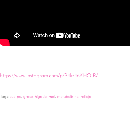
https://www.instagram.com/p/B4kz46KHQ-R/
Tags:
cuerpo
,
graso
,
hígado
,
mal
,
metabolismo
,
reflejo