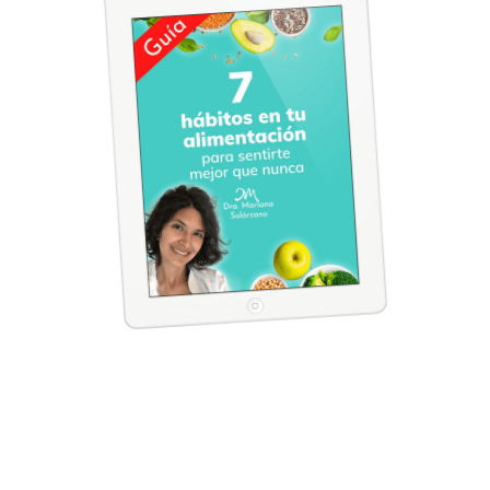
Descarga mi guía de regalo
“7 hábitos en tu alimentación para
sentirte mejor que nunca”