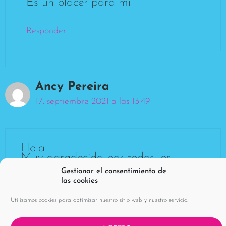
Es un placer para mi
Responder
Ancy Pereira
17. septiembre 2021 a las 13:49
Hola
Muy agradecida por todos los
consejos y enseñanza….eres muy
Gestionar el consentimiento de
clara en todas las explicaciones….
las cookies
Muchas gracias … bendiciones….
Utilizamos cookies para optimizar nuestro sitio web y nuestro servicio.
Responder