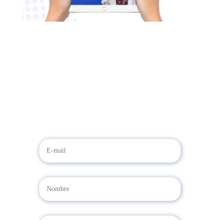
Adquiere tu Guía: “3 SECRETOS
para romper el Circulo Vicioso de
las Enfermedades, con el Método
de la Dra. Mariana Solorzano.
Descárgalo haciendo click aquí y
sigue las instrucciones.