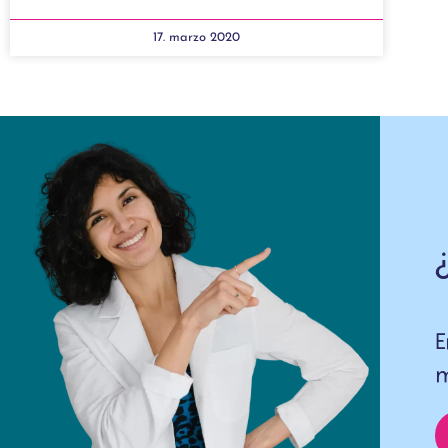
17. marzo 2020
E
m