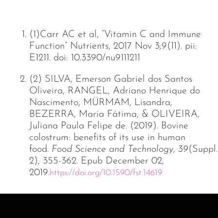
(1)Carr AC et al, “Vitamin C and Immune
Function” Nutrients, 2017 Nov 3;9(11). pii:
E1211. doi: 10.3390/nu9111211
(2) SILVA, Emerson Gabriel dos Santos
Oliveira, RANGEL, Adriano Henrique do
Nascimento, MÜRMAM, Lisandra,
BEZERRA, Maria Fátima, & OLIVEIRA,
Juliana Paula Felipe de. (2019). Bovine
colostrum: benefits of its use in human
food.
Food Science and Technology
,
39
(Suppl.
2), 355-362. Epub December 02,
2019.
https://doi.org/10.1590/fst.14619