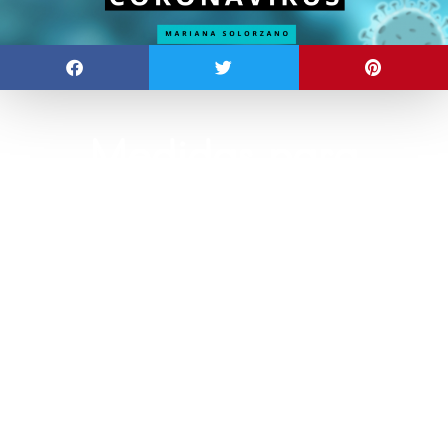
Medidas para
aumentar las defensas
y prevenir infecciones
por virus
Como prevenir el
coronavirus