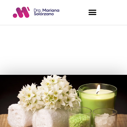
Los aromatizantes
pueden estarte
enfermando más
de lo que te
imaginas
Mariana Solorzano
agosto 20, 2017
3 comentarios