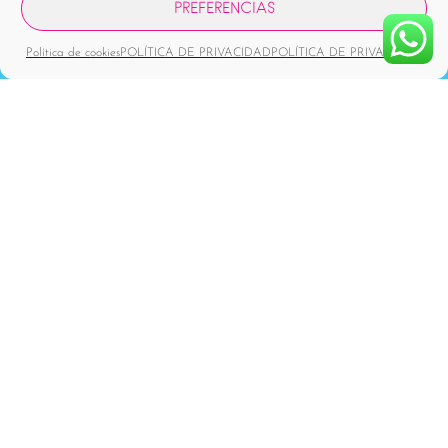
PREFERENCIAS
Política de cookies
POLÍTICA DE PRIVACIDAD
POLÍTICA DE PRIVACIDAD
Estoy de acuerdo en que la Dra. Mariana Solórzano
y su equipo gestionen mis datos personales a través
de Wordpress, he consultado la
Política de Privacidad
He leído y acepto la
*
Política de privacidad